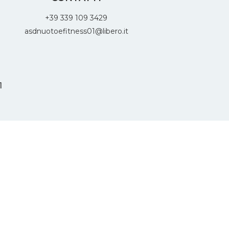
+39 339 109 3429
asdnuotoefitness01@libero.it
1